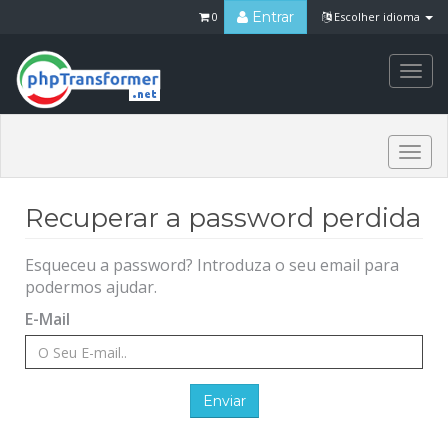
Entrar
0
Escolher idioma
Togg
navi
Togg
navi
Recuperar a password perdida
Esqueceu a password? Introduza o seu email para
podermos ajudar.
E-Mail
Enviar