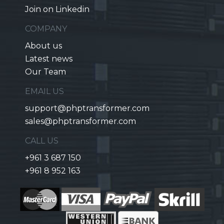
Join on Linkedin
COMPANY
About us
Latest news
Our Team
EMAIL US
support@phptransformer.com
sales@phptransformer.com
CALL US
+961 3 687 150
+961 8 952 163