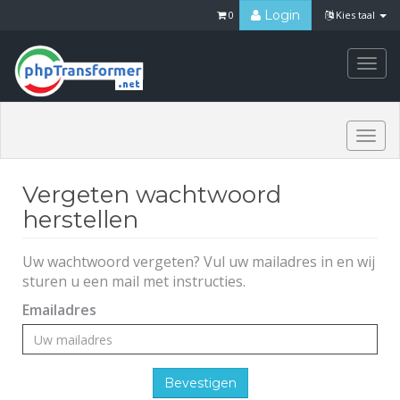
Login
0
Kies taal
Togg
navi
Togg
navi
Vergeten wachtwoord
herstellen
Uw wachtwoord vergeten? Vul uw mailadres in en wij
sturen u een mail met instructies.
Emailadres
Bevestigen