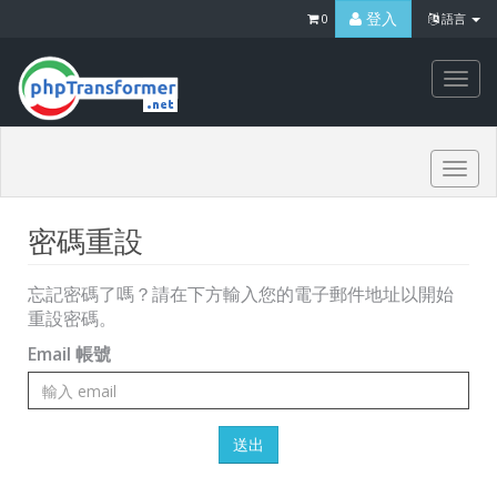
登入
0
語言
Togg
navi
Togg
navi
密碼重設
忘記密碼了嗎？請在下方輸入您的電子郵件地址以開始
重設密碼。
Email 帳號
送出