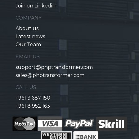
Join on Linkedin
COMPANY
About us
Latest news
Our Team
EMAIL US
support@phptransformer.com
sales@phptransformer.com
CALL US
+961 3 687 150
+961 8 952 163