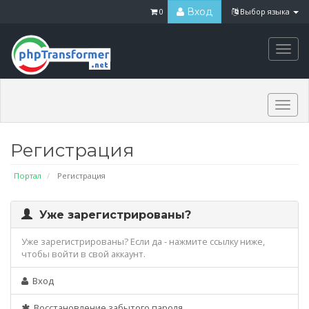
Вход
0
Выбор языка
Togg
navi
Togg
navi
Регистрация
Портал
Регистрация
Уже зарегистрированы?
Уже зарегистрированы? Если да - нажмите ссылку ниже,
чтобы войти в свой аккаунт.
Вход
Восстановление забытого пароля.