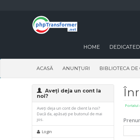
HOME
DEDICATED
ACASĂ
ANUNȚURI
BIBLIOTECA DE
În
Aveți deja un cont la
noi?
Portalul 
Aveți deja un cont de client la noi?
Dacă da, apăsați pe butonul de mai
jos.
Prenu
Login