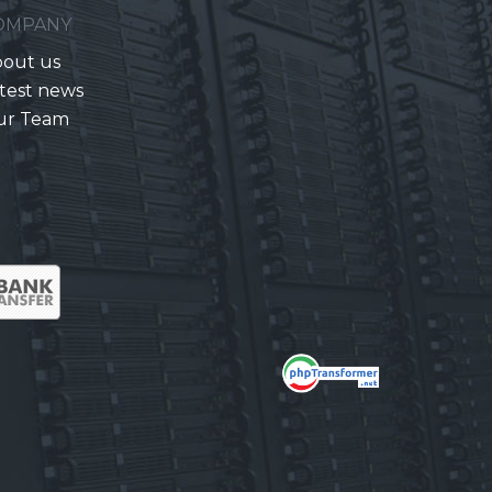
OMPANY
out us
test news
ur Team