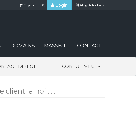
Login
Coșul meu (
0
)
Alegeți limba
S
DOMAINS
MASSEJLI
CONTACT
NTACT DIRECT
CONTUL MEU
client la noi . . .