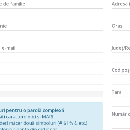
 de familie
Adresa 
nie
Oraș
 e-mail
Județ/R
Cod poș
Țara
d
uri pentru o parolă complexă
Număr d
iți caractere mici și MARI
deți măcar două simboluri (# $ ! % & etc.)
losiți cuvinte din dicționar