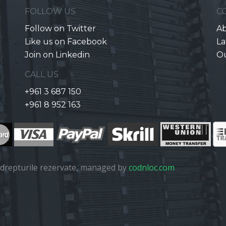
FOLLOW US
C
Follow on Twitter
Ab
Like us on Facebook
La
Join on Linkedin
O
CALL US
+961 3 687 150
+961 8 952 163
drepturile rezervate, managed by
codnloc.com