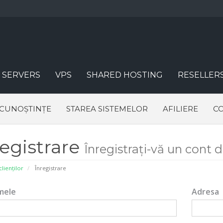
 SERVERS
VPS
SHARED HOSTING
RESELLER
 CUNOȘTINȚE
STAREA SISTEMELOR
AFILIERE
CO
registrare
Înregistrați-vă un cont de 
clienților
Înregistrare
mele
Adresa