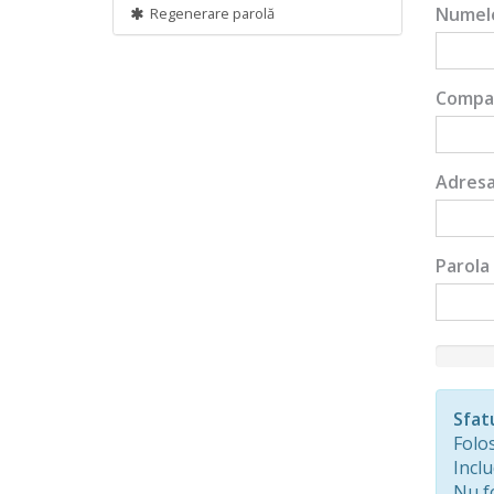
Numele
Regenerare parolă
Compa
Adresa
Parola
New
Passwor
Rating:
Sfat
0%
Folos
Inclu
Nu fo