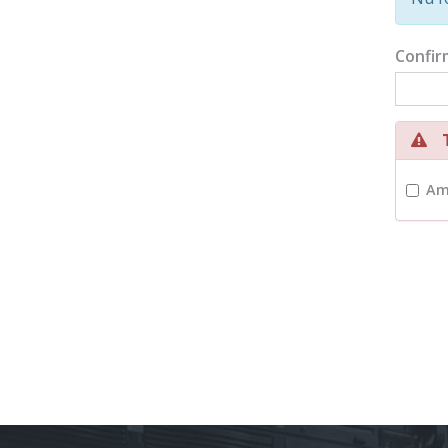
Confir
Te
Am 